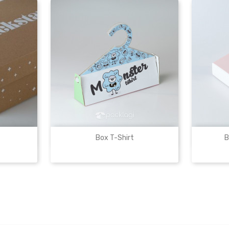

uk
Lihat Produk
Box T-Shirt
B