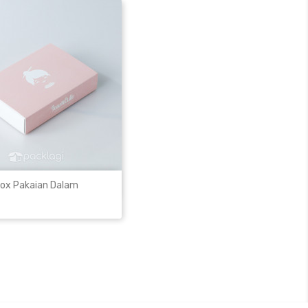

Lihat Produk
ox Pakaian Dalam